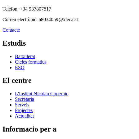
Telèfon: +34 937807517
Correu electrònic: a8034059@xtec.cat
Contacte
Estudis
Batxillerat
Cicles formatius
ESO
El centre
L'Institut Nicolau Copernic
Secretaria
Serveis
Projectes
Actualitat
Informacio per a