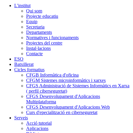
L'institut
Qui som
Projecte educatiu
Equip
Secretaria
Departaments
Normatives i funcionaments
Projectes del centre
Instal·lacions
Contacte
ESO
Batxillerat
Cicles formatius
CFGB Informàtica d'oficina
CFGM Sistemes microinformàtics i xarxes
CFGS Administració de Sistemes Informàtics en Xarxa
( perfil ciberseguretat)
CFGS Desenvolupament d'Aplicacions
Multiplataforma
CFGS Desenvolupament d'Aplicacions Web
Curs d'epecialització en ciberseguretat
Serveis
Acció tutorial
Aplicacions