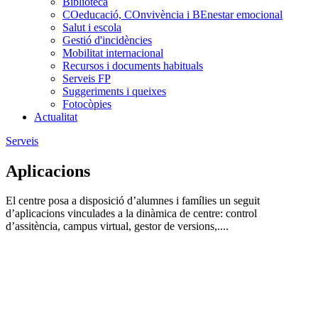
Biblioteca
COeducació, COnvivència i BEnestar emocional
Salut i escola
Gestió d'incidències
Mobilitat internacional
Recursos i documents habituals
Serveis FP
Suggeriments i queixes
Fotocòpies
Actualitat
Serveis
Aplicacions
El centre posa a disposició d’alumnes i famílies un seguit
d’aplicacions vinculades a la dinàmica de centre: control
d’assitència, campus virtual, gestor de versions,....