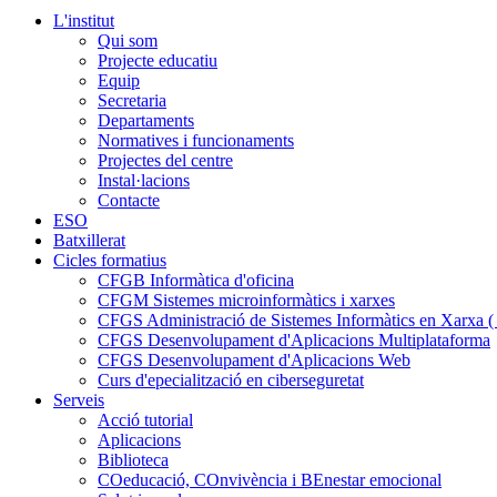
L'institut
Qui som
Projecte educatiu
Equip
Secretaria
Departaments
Normatives i funcionaments
Projectes del centre
Instal·lacions
Contacte
ESO
Batxillerat
Cicles formatius
CFGB Informàtica d'oficina
CFGM Sistemes microinformàtics i xarxes
CFGS Administració de Sistemes Informàtics en Xarxa ( p
CFGS Desenvolupament d'Aplicacions Multiplataforma
CFGS Desenvolupament d'Aplicacions Web
Curs d'epecialització en ciberseguretat
Serveis
Acció tutorial
Aplicacions
Biblioteca
COeducació, COnvivència i BEnestar emocional