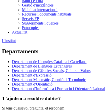
Salut i escola
Gestió d'incidències
Mobilitat internacional
Recursos i documents habituals
Serveis FP
Suggeriments i queixes
Fotocòpies
Actualitat
L'institut
Departaments
Departament de Llengües Catalana i Castellana
Departament de Llengües Estrangeres
Departament de Ciències Socials, Cultura i Valors
Departament d'Expressió
Departament Matemàtic, Científic i Tecnològic
Departament d'Orientació
Departament d'Informàtica i Formació i Orientació Laboral
T’ajudem a resoldre dubtes?
Si tens qualsevol pregunta, et responem