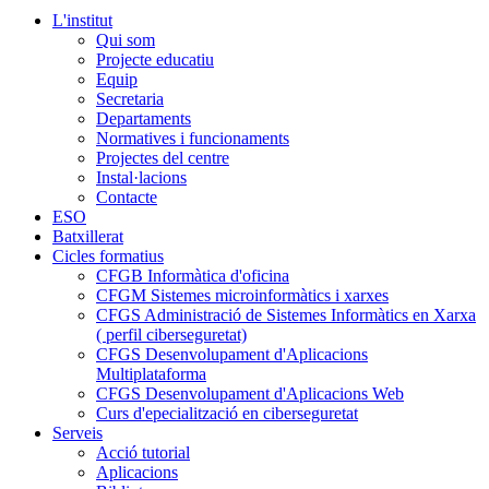
L'institut
Qui som
Projecte educatiu
Equip
Secretaria
Departaments
Normatives i funcionaments
Projectes del centre
Instal·lacions
Contacte
ESO
Batxillerat
Cicles formatius
CFGB Informàtica d'oficina
CFGM Sistemes microinformàtics i xarxes
CFGS Administració de Sistemes Informàtics en Xarxa
( perfil ciberseguretat)
CFGS Desenvolupament d'Aplicacions
Multiplataforma
CFGS Desenvolupament d'Aplicacions Web
Curs d'epecialització en ciberseguretat
Serveis
Acció tutorial
Aplicacions