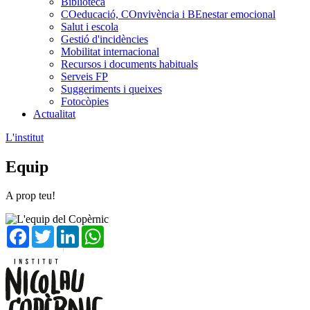
Biblioteca
COeducació, COnvivència i BEnestar emocional
Salut i escola
Gestió d'incidències
Mobilitat internacional
Recursos i documents habituals
Serveis FP
Suggeriments i queixes
Fotocòpies
Actualitat
L'institut
Equip
A prop teu!
Facebook
Twitter
LinkedIn
WhatsApp