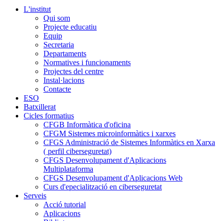
L'institut
Qui som
Projecte educatiu
Equip
Secretaria
Departaments
Normatives i funcionaments
Projectes del centre
Instal·lacions
Contacte
ESO
Batxillerat
Cicles formatius
CFGB Informàtica d'oficina
CFGM Sistemes microinformàtics i xarxes
CFGS Administració de Sistemes Informàtics en Xarxa
( perfil ciberseguretat)
CFGS Desenvolupament d'Aplicacions
Multiplataforma
CFGS Desenvolupament d'Aplicacions Web
Curs d'epecialització en ciberseguretat
Serveis
Acció tutorial
Aplicacions