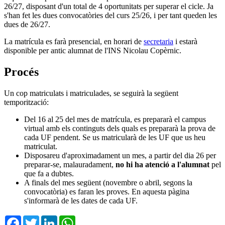
26/27, disposant d'un total de 4 oportunitats per superar el cicle. Ja
s'han fet les dues convocatòries del curs 25/26, i per tant queden les
dues de 26/27.
La matrícula es farà presencial, en horari de
secretaria
i estarà
disponible per antic alumnat de l'INS Nicolau Copèrnic.
Procés
Un cop matriculats i matriculades, se seguirà la següent
temporització:
Del 16 al 25 del mes de matrícula, es prepararà el campus
virtual amb els continguts dels quals es prepararà la prova de
cada UF pendent. Se us matricularà de les UF que us heu
matriculat.
Disposareu d'aproximadament un mes, a partir del dia 26 per
preparar-se, malauradament,
no hi ha atenció a l'alumnat
pel
que fa a dubtes.
A finals del mes següent (novembre o abril, segons la
convocatòria) es faran les proves. En aquesta pàgina
s'informarà de les dates de cada UF.
Facebook
Twitter
LinkedIn
WhatsApp