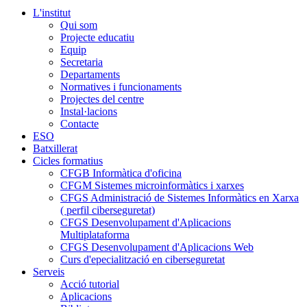
L'institut
Qui som
Projecte educatiu
Equip
Secretaria
Departaments
Normatives i funcionaments
Projectes del centre
Instal·lacions
Contacte
ESO
Batxillerat
Cicles formatius
CFGB Informàtica d'oficina
CFGM Sistemes microinformàtics i xarxes
CFGS Administració de Sistemes Informàtics en Xarxa
( perfil ciberseguretat)
CFGS Desenvolupament d'Aplicacions
Multiplataforma
CFGS Desenvolupament d'Aplicacions Web
Curs d'epecialització en ciberseguretat
Serveis
Acció tutorial
Aplicacions