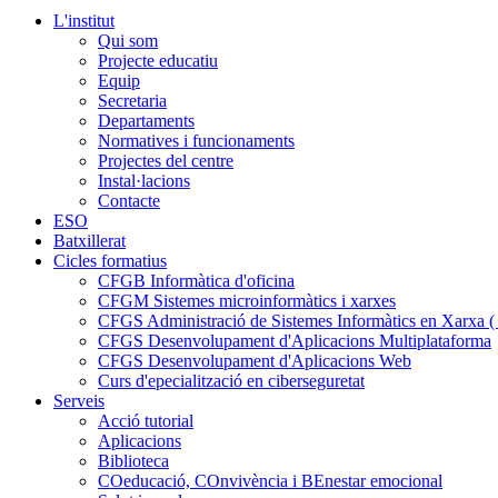
L'institut
Qui som
Projecte educatiu
Equip
Secretaria
Departaments
Normatives i funcionaments
Projectes del centre
Instal·lacions
Contacte
ESO
Batxillerat
Cicles formatius
CFGB Informàtica d'oficina
CFGM Sistemes microinformàtics i xarxes
CFGS Administració de Sistemes Informàtics en Xarxa ( p
CFGS Desenvolupament d'Aplicacions Multiplataforma
CFGS Desenvolupament d'Aplicacions Web
Curs d'epecialització en ciberseguretat
Serveis
Acció tutorial
Aplicacions
Biblioteca
COeducació, COnvivència i BEnestar emocional