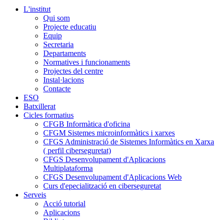
L'institut
Qui som
Projecte educatiu
Equip
Secretaria
Departaments
Normatives i funcionaments
Projectes del centre
Instal·lacions
Contacte
ESO
Batxillerat
Cicles formatius
CFGB Informàtica d'oficina
CFGM Sistemes microinformàtics i xarxes
CFGS Administració de Sistemes Informàtics en Xarxa
( perfil ciberseguretat)
CFGS Desenvolupament d'Aplicacions
Multiplataforma
CFGS Desenvolupament d'Aplicacions Web
Curs d'epecialització en ciberseguretat
Serveis
Acció tutorial
Aplicacions