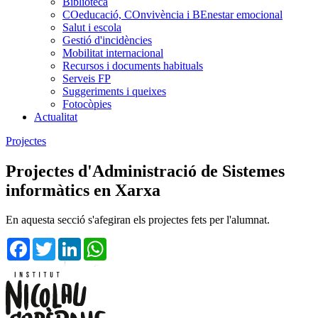
Biblioteca
COeducació, COnvivència i BEnestar emocional
Salut i escola
Gestió d'incidències
Mobilitat internacional
Recursos i documents habituals
Serveis FP
Suggeriments i queixes
Fotocòpies
Actualitat
Projectes
Projectes d'Administració de Sistemes
informàtics en Xarxa
En aquesta secció s'afegiran els projectes fets per l'alumnat.
Facebook
Twitter
LinkedIn
WhatsApp