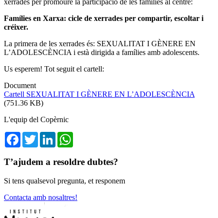
xerrades per promoure la participació de les famílies al centre:
Famílies en Xarxa: cicle de xerrades per compartir, escoltar i
créixer.
La primera de les xerrades és: SEXUALITAT I GÈNERE EN
L’ADOLESCÈNCIA i està dirigida a famílies amb adolescents.
Us esperem! Tot seguit el cartell:
Document
Cartell SEXUALITAT I GÈNERE EN L’ADOLESCÈNCIA
(751.36 KB)
L'equip del Copèrnic
Facebook
Twitter
LinkedIn
WhatsApp
T’ajudem a resoldre dubtes?
Si tens qualsevol pregunta, et responem
Contacta amb nosaltres!