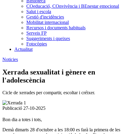
Biblioteca
COeducació, COnvivència i BEnestar emocional
Salut i escola
Gestió d'incidències
Mobilitat internacional
Recursos i documents habituals
Serveis FP
Suggeriments i queixes
Fotocòpies
Actualitat
Noticies
Xerrada sexualitat i gènere en
l'adolescència
Cicle de xerrades per compartir, escoltar i créixer.
Publicació 27-10-2025
Bon dia a totes i tots,
Demà dimarts 28 d'octubre a les 18:00 es farà la primera de les