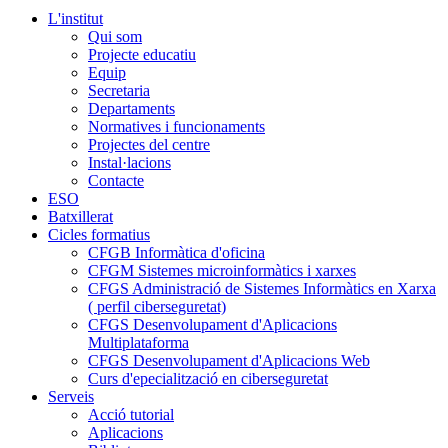
L'institut
Qui som
Projecte educatiu
Equip
Secretaria
Departaments
Normatives i funcionaments
Projectes del centre
Instal·lacions
Contacte
ESO
Batxillerat
Cicles formatius
CFGB Informàtica d'oficina
CFGM Sistemes microinformàtics i xarxes
CFGS Administració de Sistemes Informàtics en Xarxa
( perfil ciberseguretat)
CFGS Desenvolupament d'Aplicacions
Multiplataforma
CFGS Desenvolupament d'Aplicacions Web
Curs d'epecialització en ciberseguretat
Serveis
Acció tutorial
Aplicacions